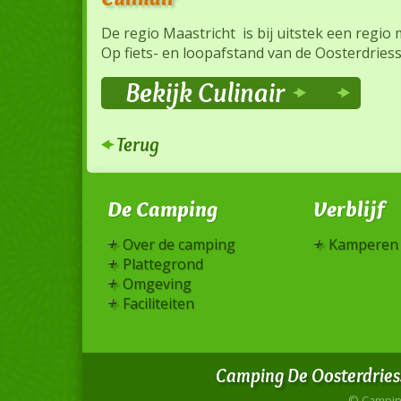
De regio Maastricht is bij uitstek een regio
Op fiets- en loopafstand van de Oosterdries
Bekijk Culinair
Terug
De Camping
Verblijf
Over de camping
Kamperen
Plattegrond
Omgeving
Faciliteiten
Camping De Oosterdries
© Campin