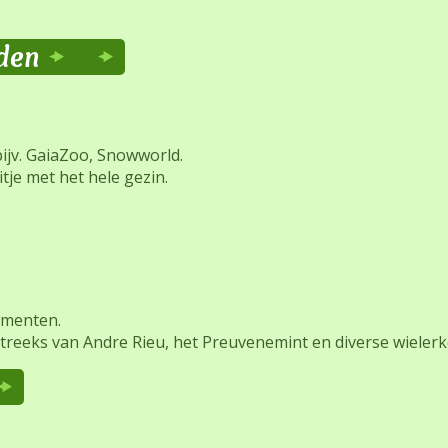
den
bijv. GaiaZoo, Snowworld.
tje met het hele gezin.
nementen.
certreeks van Andre Rieu, het Preuvenemint en diverse wieler