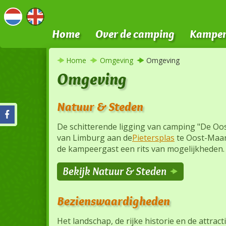
Home
Over de camping
Kamper
Nederlands
Engels
Home
Omgeving
Omgeving
Omgeving
Natuur & Steden
De schitterende ligging van camping "De Ooste
van Limburg aan de
Pietersplas
te Oost-Maarl
de kampeergast een rits van mogelijkheden.
Bekijk Natuur & Steden
Bezienswaardigheden
Het landschap, de rijke historie en de attr