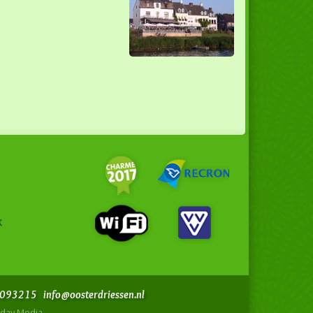
k
 4093215
info@oosterdriessen.nl
liday Media