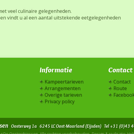
 met veel culinaire gelegenheden.
sen vindt u al een aantal uitstekende eetgelegenheden
Informatie
Contact
Kampeertarieven
Contact
Arrangementen
Route
Overige tarieven
Faceboo
Privacy policy
sen
Oosterweg 1a
6245 LC Oost-Maarland (Eijsden)
Tel +31 (0)43
g De Oosterdriessen
, Alle rechten voorbehouden
Design & realisatie: Ho